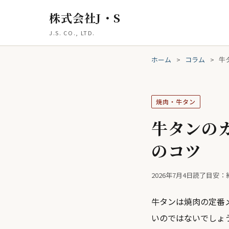
株式会社J・S
J.S. CO., LTD.
ホーム
>
コラム
>
牛
焼肉・牛タン
牛タンの
のコツ
2026年7月4日
読了目安：
牛タンは焼肉の定番
いのではないでしょ