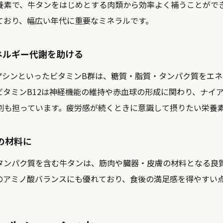
養素で、牛タンをはじめとする肉類から効率よく補うことがで
ており、幅広い年代に重要なミネラルです。
ネルギー代謝を助ける
イアシンといったビタミンB群は、糖質・脂質・タンパク質をエ
ビタミンB12は神経機能の維持や赤血球の形成に関わり、ナイ
割も担っています。疲労感が続くときに意識して摂りたい栄養
の材料に
gのタンパク質を含む牛タンは、筋肉や臓器・皮膚の材料となる
のアミノ酸バランスにも優れており、食後の満足感を得やすい