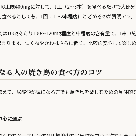
の上限400mgに対して、1皿（2〜3本）を食べるだけで大部
を食べるとしても、1回に1〜2本程度にとどめるのが賢明です。
100gあたり100〜120mg程度と中程度の含有量で、1串（約
に収まります。つくねやかわはさらに低く、比較的安心して楽し
なる人の焼き鳥の食べ方のコツ
まえて、尿酸値が気になる方でも焼き鳥を楽しむための具体的
中心に選ぶ
つくねなど、プリン体が比較的少ない部位を中心に注文しまし