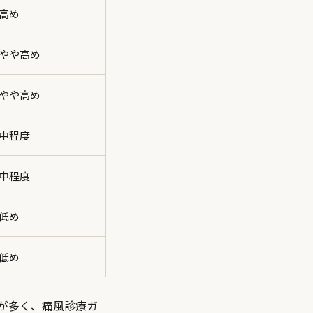
高め
やや高め
やや高め
中程度
中程度
低め
低め
体が多く、痛風診療ガ