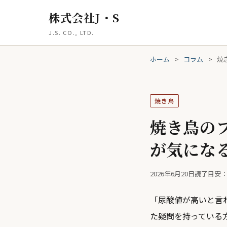
株式会社J・S
J.S. CO., LTD.
ホーム
>
コラム
>
焼
焼き鳥
焼き鳥の
が気にな
2026年6月20日
読了目安：
「尿酸値が高いと言
た疑問を持っている