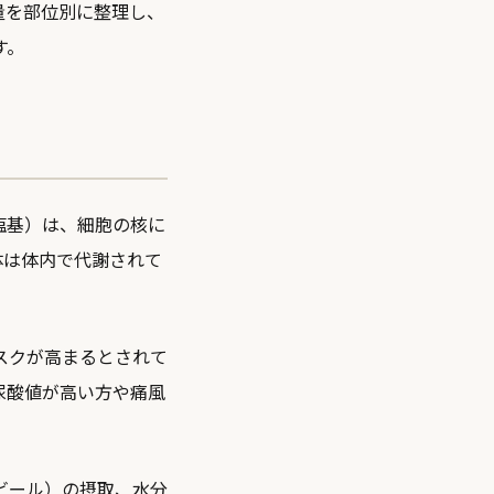
量を部位別に整理し、
す。
塩基）は、細胞の核に
体は体内で代謝されて
スクが高まるとされて
尿酸値が高い方や痛風
ビール）の摂取、水分