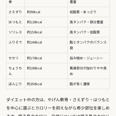
骨
豊富
さえずり
約90kcal
低脂質・あっさり
はつもと
約120kcal
高タンパク・鉄分豊富
ソリレス
約150kcal
高タンパク・低脂質
ふりそで
約160kcal
脂とタンパクのバランス
良
セセリ
約170kcal
旨み強め・ジューシー
ちょうち
約180kcal
黄身部分が加わりやや高
ん
め
ぼんじり
約250kcal
脂が多く濃厚
ダイエット中の方は、やげん軟骨・さえずり・はつもと
を中心に選ぶとカロリーを抑えながら希少部位を楽しめ